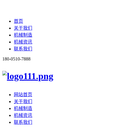
首页
关于我们
机械制造
机械资讯
联系我们
180-0510-7888
网站首页
关于我们
机械制造
机械资讯
联系我们