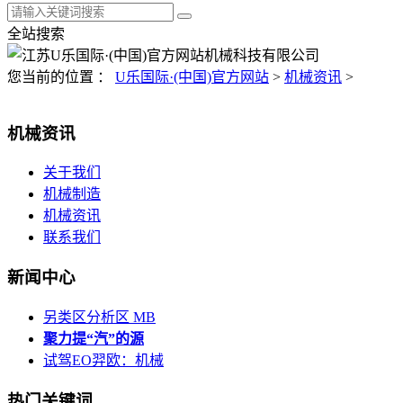
全站搜索
您当前的位置 ：
U乐国际·(中国)官方网站
>
机械资讯
>
机械资讯
关于我们
机械制造
机械资讯
联系我们
新闻中心
另类区分析区 MB
聚力提“汽”的源
试驾EO羿欧：机械
热门关键词