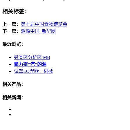
相关标签：
上一篇：
第十届中国食物博览会
下一篇：
溯源中国_新华网
最近浏览：
另类区分析区 MB
聚力提“汽”的源
试驾EO羿欧：机械
相关产品：
相关新闻：