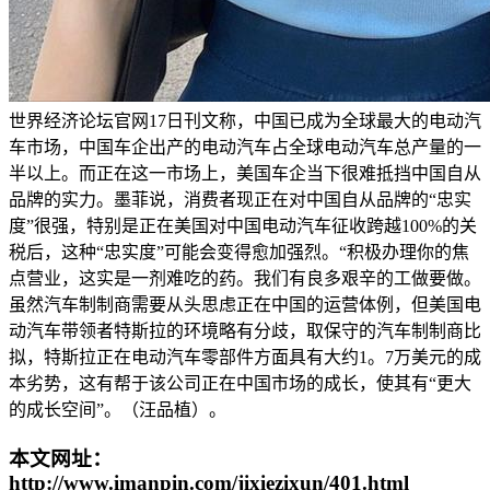
世界经济论坛官网17日刊文称，中国已成为全球最大的电动汽
车市场，中国车企出产的电动汽车占全球电动汽车总产量的一
半以上。而正在这一市场上，美国车企当下很难抵挡中国自从
品牌的实力。墨菲说，消费者现正在对中国自从品牌的“忠实
度”很强，特别是正在美国对中国电动汽车征收跨越100%的关
税后，这种“忠实度”可能会变得愈加强烈。“积极办理你的焦
点营业，这实是一剂难吃的药。我们有良多艰辛的工做要做。
虽然汽车制制商需要从头思虑正在中国的运营体例，但美国电
动汽车带领者特斯拉的环境略有分歧，取保守的汽车制制商比
拟，特斯拉正在电动汽车零部件方面具有大约1。7万美元的成
本劣势，这有帮于该公司正在中国市场的成长，使其有“更大
的成长空间”。（汪品植）。
本文网址：
http://www.imanpin.com/jixiezixun/401.html