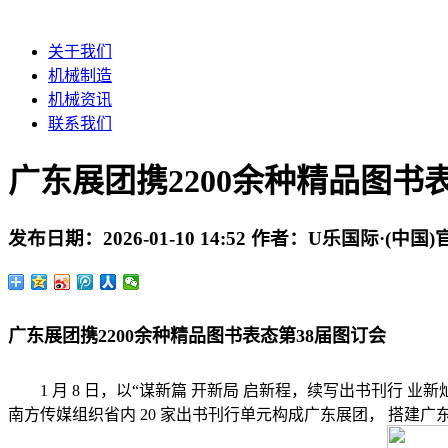
关于我们
机械制造
机械资讯
联系我们
广东展团携2200余种精品图书
发布日期：
2026-01-10 14:52
作者：
U乐国际·(中国
广东展团携2200余种精品图书表态第38届图订会
1 月 8 日，以“谋新篇 开新局 启新程，续写出书刊行 业
南方传媒组织省内 20 家出书刊行单元构成广东展团， 搭建广东