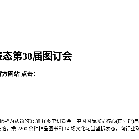
表态第38届图订会
)官方网站
点击：
新灿烂”为从题的第 38 届图书订货会于中国国际展览核心(向阳
馆，携 2200 余种精品图书和 14 场文化勾当盛拆表态，向