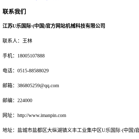
联系我们
江苏U乐国际·(中国)官方网站机械科技有限公司
联系人：王林
手机：18005107888
电话：
0515-88588029
邮箱：
386805259@qq.com
邮编：224000
网址：http://www.imanpin.com
地址：盐城市盐都区大纵湖镇义丰工业集中区U乐国际·(中国)