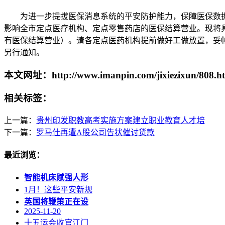
为进一步提拔医保消息系统的平安防护能力，保障医保数据
影响全市定点医疗机构、定点零售药店的医保结算营业。现将
有医保结算营业）。请各定点医药机构提前做好工做放置，妥
另行通知。
本文网址：http://www.imanpin.com/jixiezixun/808.h
相关标签：
上一篇：
贵州印发职教高考实施方案建立职业教育人才培
下一篇：
罗马仕再遭A股公司告状催讨货款
最近浏览：
智能机床赋强人形
1月！这些平安新规
英国将鞭策正在设
2025-11-20
十五运会收官江门